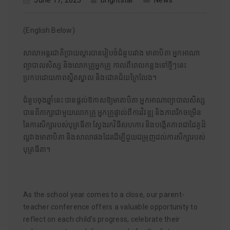
June 17, 2025
brightstar
News
(English Below)
សាលាអន្តរជាតិប្រាយស្តារបានរៀបចំជំនួបរវាង មាតាបិតា អ្នកអាណា
ព្យាបាលសិស្ស និងលោកគ្រូអ្នកគ្រូ កាលពីពេលកន្លងទៅថ្មីៗនេះ
ប្រកបដោយភាពស្និតស្នាល និងជោគជ័យក្រៃលែង។
ជំនួបចុងឆ្នាំនេះ បានផ្តល់ឱកាសឱ្យមាតាបិតា អ្នកអាណាព្យាបាលសិស្ស
បានពិភាក្សាជាមួយលោកគ្រូ អ្នកគ្រូផ្ទាល់ពីការវិវឌ្ឍ និងភាពរីកចម្រើន
នៃការសិក្សារបស់បុត្រធីតា ស្វែងរកវិធីសហការ និងបង្កើតភាពជាដៃគូដ៏
ល្អវាងមាតាបិតា និងសាលាផងដែរដើម្បីជួយជម្រុញដល់ការសិក្សារបស់
បុត្រធីតា។
As the school year comes to a close, our parent-
teacher conference offers a valuable opportunity to
reflect on each child’s progress, celebrate their