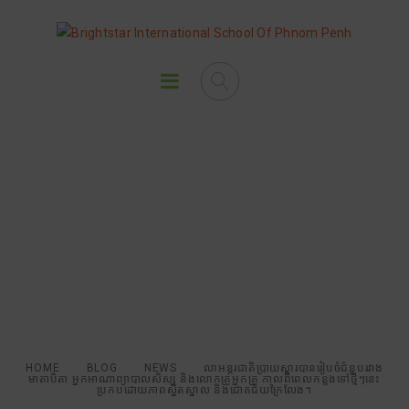
លាអន្តរជាតិប្រាយស្តារបានរៀបចំជំនួប
រវាង មាតាបិតា អ្នកអាណាព្យាបាល
សិស្ស និងលោកគ្រូអ្នកគ្រូ កាលពីពេល
កន្លងទៅថ្មីៗនេះប្រកបដោយភាព
ស្និតស្នាល និងជោគជ័យក្រៃលែង។
HOME
BLOG
NEWS
លាអន្តរជាតិប្រាយស្តារបានរៀបចំជំនួបរវាង
មាតាបិតា អ្នកអាណាព្យាបាលសិស្ស និងលោកគ្រូអ្នកគ្រូ កាលពីពេលកន្លងទៅថ្មីៗនេះ
ប្រកបដោយភាពស្និតស្នាល និងជោគជ័យក្រៃលែង។