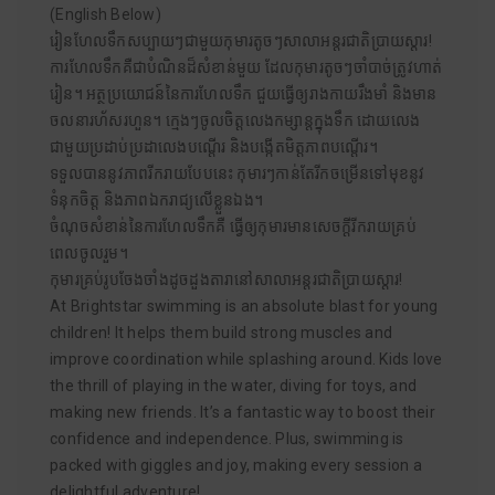
(English Below)
រៀនហែលទឹកសប្បាយៗជាមួយកុមារតូចៗសាលាអន្តរជាតិប្រាយស្តារ!
ការហែលទឹកគឺជាបំណិនដ៏សំខាន់មួយ ដែលកុមារតូចៗចាំបាច់ត្រូវហាត់
រៀន។ អត្ថប្រយោជន៍នៃការហែលទឹក ជួយធ្វើឲ្យរាងកាយរឹងមាំ និងមាន
ចលនារហ័សរហួន។ ក្មេងៗចូលចិត្តលេងកម្សាន្តក្នុងទឹក ដោយលេង
ជាមួយប្រដាប់ប្រដាលេងបណ្តើរ និងបង្កើតមិត្តភាពបណ្តើរ។
ទទួលបាននូវភាពរីករាយបែបនេះ កុមារៗកាន់តែរីកចម្រើនទៅមុខនូវ
ទំនុកចិត្ត និងភាពឯករាជ្យលើខ្លួនឯង។
ចំណុចសំខាន់នៃការហែលទឹកគឺ ធ្វើឲ្យកុមារមានសេចក្តីរីករាយគ្រប់
ពេលចូលរួម។
កុមារគ្រប់រូបចែងចាំងដូចដួងតារានៅសាលាអន្តរជាតិប្រាយស្តារ!
At Brightstar swimming is an absolute blast for young
children! It helps them build strong muscles and
improve coordination while splashing around. Kids love
the thrill of playing in the water, diving for toys, and
making new friends. It’s a fantastic way to boost their
confidence and independence. Plus, swimming is
packed with giggles and joy, making every session a
delightful adventure!