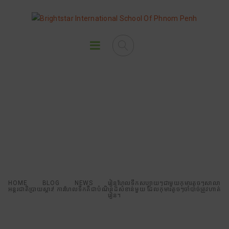
រៀនហែលទឹកសប្បាយៗជាមួយកុមារ
តូចៗសាលាអន្តរជាតិប្រាយស្តារ!
ការហែលទឹកគឺជាបំណិនដ៏សំខាន់មួយ
ដែលកុមារតូចៗចាំបាច់ត្រូវហាត់រៀន។
HOME
BLOG
NEWS
រៀនហែលទឹកសប្បាយៗជាមួយកុមារតូចៗសាលា
អន្តរជាតិប្រាយស្តារ! ការហែលទឹកគឺជាបំណិនដ៏សំខាន់មួយ ដែលកុមារតូចៗចាំបាច់ត្រូវហាត់
រៀន។