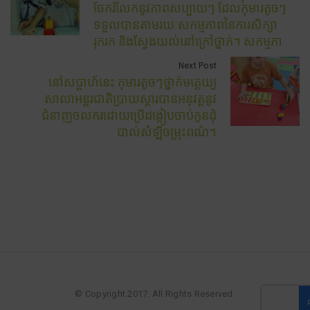
ចែករំលែកនូវភាពសប្បាយៗ ដែលកុមារតូចៗ
ទទួលបានតាមរយៈសកម្មភាពនៃការសិក្សា
រុករក និងស្វែងយល់នៅក្រៅថ្នាក់។ សកម្មភា
Next Post
នៅសប្តាហ៍នេះ កុមារតូចៗថ្នាក់មត្តេយ្យ
សាលាអន្តរជាតិប្រាយស្តារបានអនុវត្តនូវ
ជំនាញចលករដោយប្រើដង្កៀបចាប់កូនដុំ
បាល់សំឡីចម្រុះពណ៌។
© Copyright 2017. All Rights Reserved.