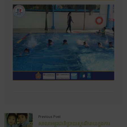
Previous Post
សាលាអន្តរជាតិប្រាយស្តាររីករាយក្នុងការ