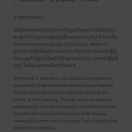
(English Below)
នៅរៀងរាល់ចុងបញ្ចប់នៃត្រីមាស សិស្សានុសិស្សរបស់យើងតែងតែត្រូវ
បានផ្តល់ឱកាសក្នុងការបង្ហាញនូវអ្វីដែលពួកគេបានសិក្សា និងយល់ដឹង
តាមរយៈសកម្មភាពអនុវត្តន៍ផ្សេងៗ។ តួយ៉ាងដូចជា តាមរយៈការ
ស្រាវជ្រាវ ការរៀបចំផែនការ ការសហការ និងការទំនាក់ទំនងបានធ្វើឱ្យ
សិស្សបន្តអភិវឌ្ឍនូវបំណិនត្រិះរិះវែងឆ្ងាយរបស់ពួកគេ ព្រមទាំងធ្វើឱ្យស៊ី
ជម្រៅ និងជំនួយដល់ការសិក្សាទាំងមូល៕
At the end of each term, our students are given the
opportunity to demonstrate what they have learned
through practical activities that place them at the
centre of their learning. Through research, planning,
collaboration, and communication, students continue
to refine their critical thinking skills while making
meaningful connections to lessons that stimulate and
support their learning.