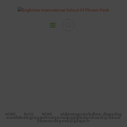
នៅរៀងរាល់ចុងបញ្ចប់នៃត្រីមាស
សិស្សានុសិស្សរបស់យើងតែងតែត្រូវ
បានផ្តល់ឱកាសក្នុងការបង្ហាញនូវអ្វី
ដែលពួកគេបានសិក្សា និងយល់ដឹង
តាមរយៈសកម្មភាពអនុវត្តន៍ផ្សេងៗ។
HOME
BLOG
NEWS
នៅរៀងរាល់ចុងបញ្ចប់នៃត្រីមាស សិស្សានុសិស្ស
របស់យើងតែងតែត្រូវបានផ្តល់ឱកាសក្នុងការបង្ហាញនូវអ្វីដែលពួកគេបានសិក្សា និងយល់
ដឹងតាមរយៈសកម្មភាពអនុវត្តន៍ផ្សេងៗ។