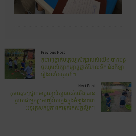
Previous Post
កុមារៗថ្នាក់មត្តេយ្យសិក្សារបស់យើង បានបន្ត
ចូលរួមសិក្សាកម្សាន្តថ្នាក់ហែលទឹក និងកីឡា
រៀងរាល់សប្តាហ៍។
Next Post
កុមារតូចៗថ្នាក់មត្តេយ្យសិក្សារបស់យើង បាន
ក្លាយជាអ្នកប្រមាញ់វ័យក្មេងក្នុងអំឡុងពេល
អនុវត្តសកម្មភាពការរុករកសត្វល្អិត។