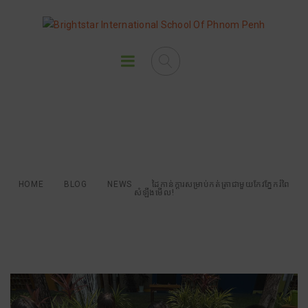
ដៃកាន់ក្តារសម្រាប់កត់ត្រាជាមួយកែវ
ភ្នែករំពៃសំឡឹងមើល!
HOME
BLOG
NEWS
ដៃកាន់ក្តារសម្រាប់កត់ត្រាជាមួយកែវភ្នែករំពៃ
សំឡឹងមើល!