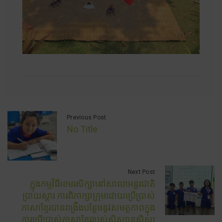
Previous Post
No Title
Next Post
ក្នុងកម្មវិធីខេមរសិក្សានៅសាលាអន្តរជាតិ
ប្រាយស្តារ ការពិភាក្សាក្រុមដោយប្រើប្រាស់
ភាសាខ្មែរបានពង្រឹងបន្ថែមនូវសមត្ថភាពក្នុង
ការប្រើប្រាស់ភាសាខ្មែររបស់សិស្សានុសិស្ស