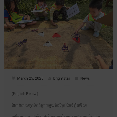
March 25, 2026
brightstar
News
(English Below)
ដៃកាន់ក្តារសម្រាប់កត់ត្រាជាមួយកែវភ្នែករំពៃសំឡឹងមើល!
នៅថ្ងៃនេះ ប្អូនៗជាសិស្សថ្នាក់មត្តេយ្យសិក្សារបស់យើង បានចំណាយ