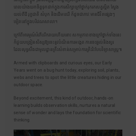
ពេលយ៉ាងយកចិត្តទុកដាក់ក្នុងការសិក្សាក្រៅថ្នាក់រុករកសត្វល្អិត ស្វែង
យល់ពីដី រុក្ខជាតិ សំបុក និងដើមឈើ ក៏ដូចជាភាវៈមានជីវិតផ្សេងៗ
ទៀតនៅក្នុងបរិវេណសាលា។
ក្រៅពីអារម្មណ៍រំភើបរីករាយហើយនោះ សកម្មភាពខាងក្រៅថ្នាក់ទាំងនេះ
ក៏ជួយបង្រៀនសិស្សឱ្យចេះនូវបំណិនការអង្កេត ការចេះឆ្ងល់និងសួរ
ដែលសុទ្ធសឹងជាមូលដ្ឋានគ្រឹះសំខាន់សម្រាប់ការត្រិះរិះបែបវិទ្យាសាស្រ្ត៕
Armed with clipboards and curious eyes, our Early
Years went on a bug hunt today, exploring soil, plants,
webs and trees to spot the little creatures hiding in our
outdoor space.
Beyond excitement, this kind of outdoor, hands-on
learning builds observation skills, nurtures a natural
sense of wonder and lays the foundation for scientific
thinking.