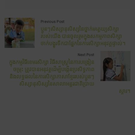
Previous Post
ប្អូនៗសិស្សានុសិស្សនៃថ្នាក់មត្តេយ្យសិក្សា
របស់យើង បានចូលរួមក្នុងសកម្មភាពសិក្សា
ចាក់បង្ហូរទឹកជាផ្នែកនៃការសិក្សាអនុវត្តផ្ទាល់។
Next Post
ក្នុងកម្មវិធីខេមរសិក្សា វិធីសាស្ត្រនៃការបង្រៀន
ចម្រុះ ត្រូវបានអនុវត្តដើម្បីបង្កើនប្រសិទ្ធភាព
និងលទ្ធផលនៃការសិក្សាភាសាខ្មែររបស់ប្អូនៗ
សិស្សានុសិស្សនៃសាលាអន្តរជាតិប្រាយ
ស្តារ។