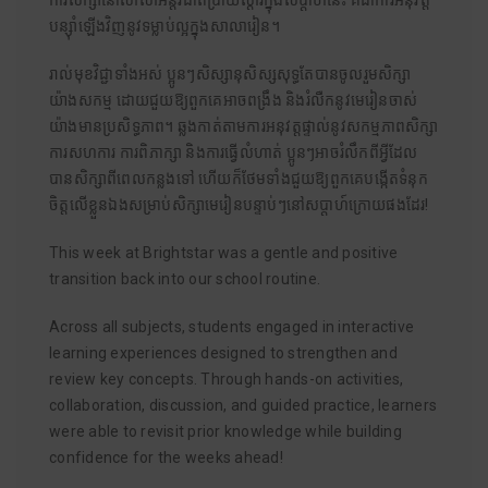
ការសិក្សានៅសាលាអន្តរជាតិប្រាយស្តារក្នុងសប្តាហ៍នេះ គឺជាការអនុវត្ត
បន្សុាំឡើងវិញនូវទម្លាប់ល្អក្នុងសាលារៀន។
រាល់មុខវិជ្ជាទាំងអស់ ប្អូនៗសិស្សានុសិស្សសុទ្ធតែបានចូលរួមសិក្សា
យ៉ាងសកម្ម ដោយជួយឱ្យពួកគេអាចពង្រឹង និងរំលឺកនូវមេរៀនចាស់
យ៉ាងមានប្រសិទ្ធភាព។ ឆ្លងកាត់តាមការអនុវត្តផ្ទាល់នូវសកម្មភាពសិក្សា
ការសហការ ការពិភាក្សា និងការធ្វើលំហាត់ ប្អូនៗអាចរំលឹកពីអ្វីដែល
បានសិក្សាពីពេលកន្លងទៅ ហើយក៏ថែមទាំងជួយឱ្យពួកគេបង្កើតទំនុក
ចិត្តលើខ្លួនឯងសម្រាប់សិក្សាមេរៀនបន្ទាប់ៗនៅសប្តាហ៍ក្រោយផងដែរ!
This week at Brightstar was a gentle and positive
transition back into our school routine.
Across all subjects, students engaged in interactive
learning experiences designed to strengthen and
review key concepts. Through hands-on activities,
collaboration, discussion, and guided practice, learners
were able to revisit prior knowledge while building
confidence for the weeks ahead!