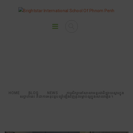
ការសិក្សានៅសាលាអន្តរជាតិប្រាយស្តារ
ក្នុងសប្តាហ៍នេះ គឺជាការអនុវត្តបន្សុាំ
ឡើងវិញនូវទម្លាប់ល្អក្នុងសាលារៀន។
HOME
BLOG
NEWS
ការសិក្សានៅសាលាអន្តរជាតិប្រាយស្តារក្នុង
សប្តាហ៍នេះ គឺជាការអនុវត្តបន្សុាំឡើងវិញនូវទម្លាប់ល្អក្នុងសាលារៀន។