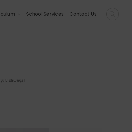
iculum
School Services
Contact Us
តាហ៍ក្រោមប្រធានបទ
!
ីវៈបុរស ដោយរលូន!