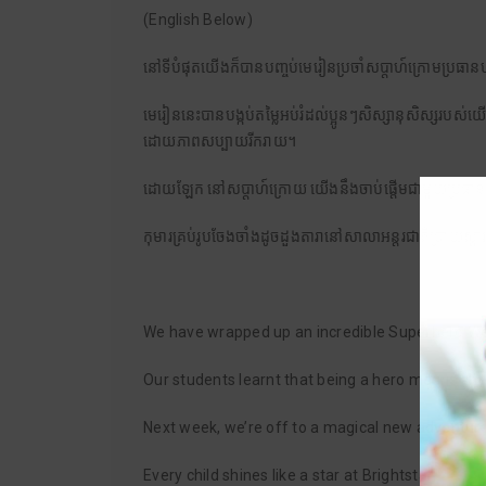
(English Below)
នៅទីបំផុតយើងក៏បានបញ្ចប់មេរៀនប្រចាំសប្តាហ៍ក្រោមប្រធា
មេរៀននេះបានបង្កប់តម្លៃអប់រំដល់ប្អូនៗសិស្សានុសិស្សរបស់យើងឱ
ដោយភាពសប្បាយរីករាយ។
ដោយឡែក នៅសប្តាហ៍ក្រោយ យើងនឹងចាប់ផ្តើមជាមួយប្រធានបទ
កុមារគ្រប់រូបចែងចាំងដូចដួងតារានៅសាលាអន្តរជាតិប្រាយស្តារ
We have wrapped up an incredible Superhero Wee
Our students learnt that being a hero means show
Next week, we’re off to a magical new adventure
Every child shines like a star at Brightstar!