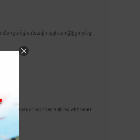
ទៃ។ គ្រប់ទិដ្ឋភាពនៃមេរៀន សុទ្ធតែបានធ្វើឱ្យប្អូនៗសិក្សា
er in capes or not, they truly led with heart.