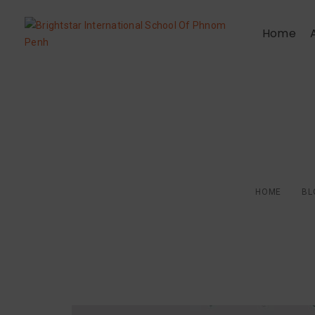
Home
នៅទីបំផុតយើងក៏បា
HOME
BL