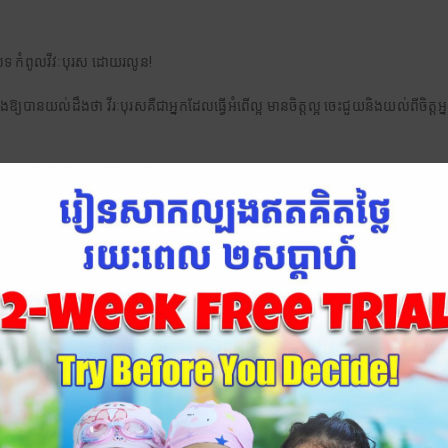
នបទ កំពូលវីវៈបុរស ដោយរលូន!
្យបានយល់ដឹងថា វីរៈបុរសគឺជាអ្នកដែលធ្វើអំពើល្អ មានចិត្តល្អ ចេះជួយនិងយល់ពីចិត្តអ្នកដ
មេរៀនថ្មី គឺជាការសិក្សាអំពី The world of Fairy Tales and Fantasy!
!
k at Brightstar.
ing kindness, helping others and understanding their emotions. Wheth
 as we enter the world of Fairy Tales and Fantasy!