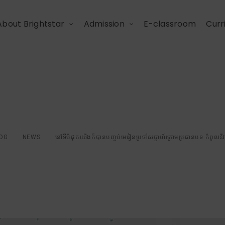
About Brightstar
Admission
E-classroom
Curr
នបញ្ចប់មេរៀនប្រចាំសប្
កំពូលវីវៈបុរស ដោយរលូន
OG
NEWS
នៅទីបំផុតយើងក៏បានបញ្ចប់មេរៀនប្រចាំសប្តាហ៍ក្រោមប្រធានបទ កំពូលវ