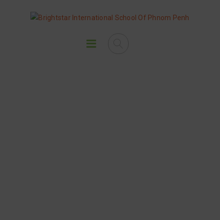
នៅក្នុងប្រធានបទមេរៀន “ស្រមៃថា”
កុមារៗសិស្សានុសិស្សរបស់យើងបាន
ស្វែងយល់នូវភាពសប្បាយរីករាយអំពី
ការបង្កើតស្នាដៃសិល្បៈ ដោយប្រើប្រាស់
នូវសម្ភារផ្សេងៗរួមមានដូចជាទឹក
ថ្នាំពណ៌ ក្រដាស និងពិសេសគឺគំនិតច្នៃ
ប្រឌិត ការចេះស្រមើលស្រមៃ។