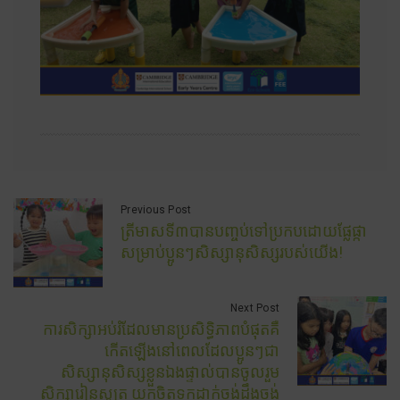
Previous Post
ត្រីមាសទី៣បានបញ្ចប់ទៅប្រកបដោយផ្លែផ្កា
សម្រាប់ប្អូនៗសិស្សានុសិស្សរបស់យើង!
Next Post
ការសិក្សាអប់រំដែលមានប្រសិទ្ធិភាពបំផុតគឺ
កើតឡើងនៅពេលដែលប្អូនៗជា
សិស្សានុសិស្សខ្លួនឯងផ្ទាល់បានចូលរួម
សិក្សារៀនសូត្រ យកចិត្តទុកដាក់ចង់ដឹងចង់