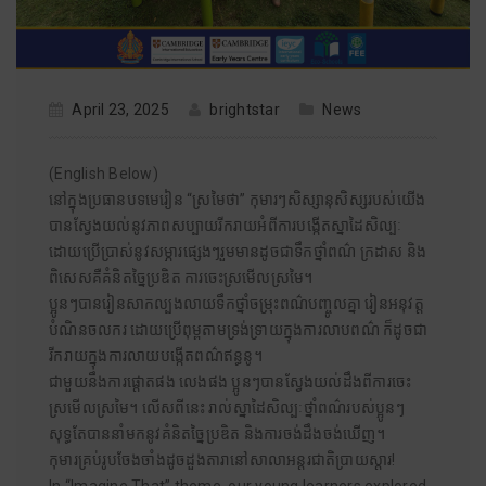
April 23, 2025
brightstar
News
(English Below)
នៅក្នុងប្រធានបទមេរៀន “ស្រមៃថា” កុមារៗសិស្សានុសិស្សរបស់យើង
បានស្វែងយល់នូវភាពសប្បាយរីករាយអំពីការបង្កើតស្នាដៃសិល្បៈ
ដោយប្រើប្រាស់នូវសម្ភារផ្សេងៗរួមមានដូចជាទឹកថ្នាំពណ៌ ក្រដាស និង
ពិសេសគឺគំនិតច្នៃប្រឌិត ការចេះស្រមើលស្រមៃ។
ប្អូនៗបានរៀនសាកល្បងលាយទឹកថ្នាំចម្រុះពណ៌បញ្ចូលគ្នា រៀនអនុវត្ត
បំណិនចលករ​ ដោយប្រើពុម្ពតាមទ្រង់ទ្រាយក្នុងការលាបពណ៌ ក៏ដូចជា
រីករាយក្នុងការលាយបង្កើតពណ៌ឥន្ធនូ។
ជាមួយនឹងការផ្តោតផង លេងផង ប្អូនៗបានស្វែងយល់ដឹងពីការចេះ
ស្រមើលស្រមៃ។ លើសពីនេះ រាល់ស្នាដៃសិល្បៈថ្នាំពណ៌របស់ប្អូនៗ
សុទ្ធតែបាននាំមកនូវគំនិតច្នៃប្រឌិត និងការចង់ដឹងចង់ឃើញ។
កុមារគ្រប់រូបចែងចាំងដូចដួងតារានៅសាលាអន្តរជាតិប្រាយស្តារ!