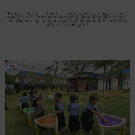
HOME
BLOG
NEWS
នៅក្នុងប្រធានបទមេរៀន “ស្រមៃថា” កុមារៗ
សិស្សានុសិស្សរបស់យើងបានស្វែងយល់នូវភាពសប្បាយរីករាយអំពីការបង្កើតស្នាដៃសិល្បៈ
ដោយប្រើប្រាស់នូវសម្ភារផ្សេងៗរួមមានដូចជាទឹកថ្នាំពណ៌ ក្រដាស និងពិសេសគឺគំនិតច្នៃ
ប្រឌិត ការចេះស្រមើលស្រមៃ។