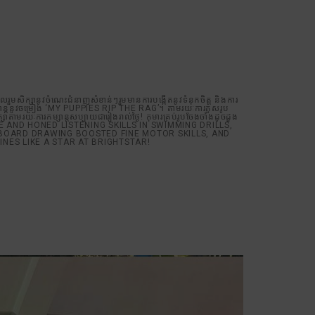
discussions.
child shines like
សិក្សានូវចំណេះជំនាញសំខាន់ៗរួមមានការបង្កើតនូវទំនុកចិត្ត និងការ
្សាន្តនូវចម្រៀង ‘MY PUPPIES RIP THE RAG’។ តាមរយៈការគូសរូប
រយៈការកម្សាន្តសប្បាយជារៀងរាល់ថ្ងៃ! កុមារគ្រប់រូបចែងចាំងដូចដួង
CE AND HONED LISTENING SKILLS IN SWIMMING DRILLS,
LKBOARD DRAWING BOOSTED FINE MOTOR SKILLS, AND
NES LIKE A STAR AT BRIGHTSTAR!