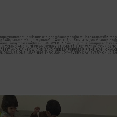
ear sparked colourful 
 joy—every day! Every 
a star at Brightstar!
ោរពេញដោយភាពសប្បាយរីករាយ! កុមារតូចៗថ្នាក់ទារកដ្ឋានកម្រិតទាបនៃសាលារបស់យើង បានចូលរួម
្សាពីសំឡេងរបស់ព្យញ្ជនៈ ‘R’ ជាមួយពាក្យ ‘RABBIT’ និង ‘RAINBOW’ ព្រមទាំងការច្រៀងកម
្នុងសកម្មភាពអានសៀវភៅរឿង BROWN BEAR ក៏បណ្តុះនូវការចេះពិភាក្សាគ្នាផងដែរ។ សិក្សាតាម
DAY OF LEARNING AND FUN! PRE-NURSERY STUDENTS BUILT WATER CONFIDEN
ABBIT AND RAINBOW, AND SANG ‘SEE MY PUPPIES RIP THE RAG’! CHA
DISCUSSIONS. LEARNING THROUGH JOY—EVERY DAY! EVERY CHILD SHI