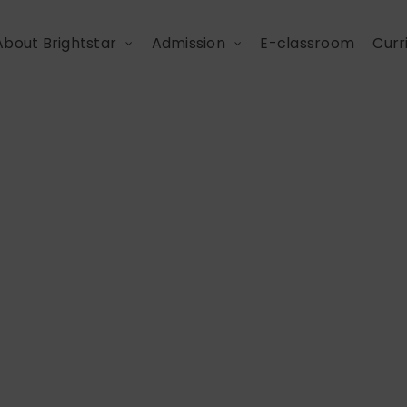
About Brightstar
Admission
E-classroom
Curr
សប្តាហ៍ដែលពោរពេញដោយភ
ារកដ្ឋានកម្រិតទាបនៃសាលា
ាញសំខាន់ៗរួមមានការបង្កើ
្នែកស្តាប់តាមរយ: សកម្
ងរបស់ព្យញ្ជនៈ ‘r’ ជាមួយពា
ងការច្រៀងកម្សាន្តនូវចម្រ