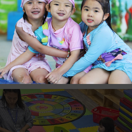
រាយ!
លរួមសិក្សានូវចំណេះជំនាញសំខាន់ៗរួមមានការបង្កើតនូវទំនុកចិត្ត និងការពង្រឹងបំណិន
w’ ព្រមទាំងការច្រៀងកម្សាន្តនូវចម្រៀង ‘My Puppies Rip the Rag’។
បស់សិស្សហើយនោះ ការចូលរួមក្នុងសកម្មភាពអានសៀវភៅរឿង Brown Bear ក៏បណ្តុះនូវ
!
sery students built water confidence and honed listening skills in swi
ee My Puppies Rip the Rag’! Chalkboard drawing boosted fine motor sk