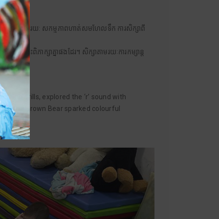
ផ្នែកស្តាប់តាមរយ: សកម្មភាពហាត់សមហែលទឹក ការសិក្សាពី
ការចេះពិភាក្សាគ្នាផងដែរ។ សិក្សាតាមរយៈការកម្សាន្ត
mming drills, explored the ‘r’ sound with
ills, and Brown Bear sparked colourful