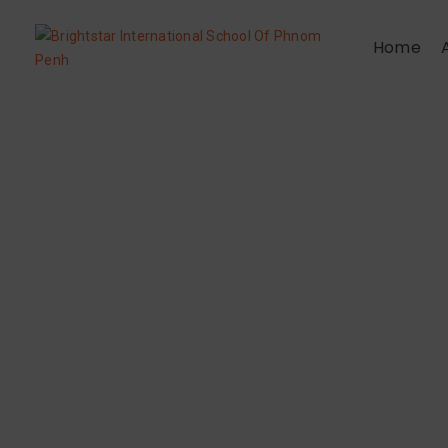
Home
ការសិក្សានៅដើម
កុមារតូចៗថ្នាក់ទ
សិក្សានូវចំណេះជំន
ការពង្រឹងបំណិនផ
ការសិក្សាពីសំឡេ
‘rainbow’ ព្រមទាំ