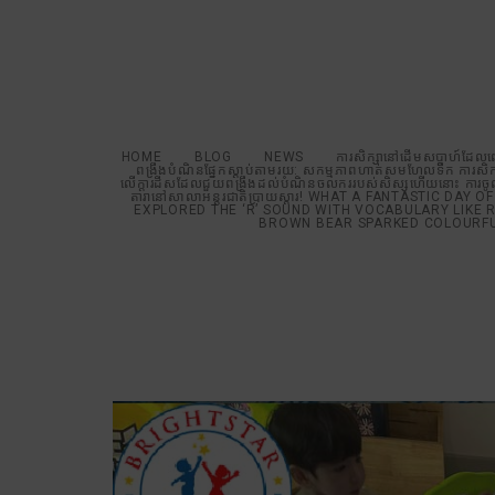
and Brown B
Learning through
HOME
BLOG
NEWS
ការសិក្សានៅដើមសប្តាហ៍ដែលព
ពង្រឹងបំណិនផ្នែកស្តាប់តាមរយ: សកម្មភាពហាត់សមហែលទឹក ការសិក
លើក្តារដីសដែលជួយពង្រឹងដល់បំណិនចលកររបស់សិស្សហើយនោះ ការចូលរួមក
តារានៅសាលាអន្តរជាតិប្រាយស្តារ! WHAT A FANTASTIC 
EXPLORED THE ‘R’ SOUND WITH VOCABULARY LIKE R
BROWN BEAR SPARKED COLOURFUL 