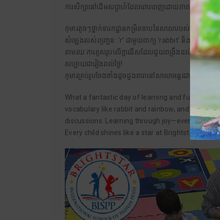
ការសិក្សានៅដើមសប្តាហ៍ដែលពោរពេញដោយភាពសប្បាយរីក
កុមារតូចៗថ្នាក់ទារកដ្ឋានកម្រិតទាបនៃសាលារបស់យើង បានចូ
សំឡេងរបស់ព្យញ្ជនៈ ‘r’ ជាមួយពាក្យ ‘rabbit’ និង ‘rainbo
តាមរយៈការគូសរូបលើក្តារដីសដែលជួយពង្រឹងដល់បំណិនចលកររ
សប្បាយជារៀងរាល់ថ្ងៃ!
កុមារគ្រប់រូបចែងចាំងដូចដួងតារានៅសាលាអន្តរជាតិប្រាយស្តារ
What a fantastic day of learning and fun! Pre-nur
vocabulary like rabbit and rainbow, and sang ‘S
discussions. Learning through joy—every day!
Every child shines like a star at Brightstar!