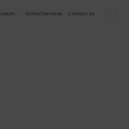
iculum
School Services
Contact Us
ាពសប្បាយរីករាយ!
របស់យើង បានចូលរួម
តនូវទំនុកចិត្ត និង
មភាពហាត់សមហែលទឹក
ក្យ ‘rabbit’ និង
ៀង ‘My Puppies Rip