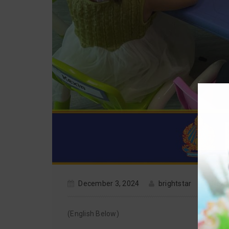
December 3, 2024
brightstar
New
(English Below)