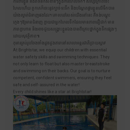
ការពារខ្លួន និងតិចនិកសំខាន់ៗក្នុងការហែលទឹក។ សិស្សក្រៅពីចេះ
ហែលហើយ ពួកគេក៏ចេះនូវក្បាច់ទះទឹក និងបណ្តែតផ្ងារខ្លួនលើទឹកបាន
យ៉ាងស្ទាត់ជំនាញផងដែរ។ គោលដៅរបស់យើងនៅនេះ គឺចង់បណ្តុះ
ក្មេងៗឱ្យមានជំនាញ ក្លាយជាអ្នកហែលទឹកដែលមានភាពជឿជាក់ មាន
ភាពក្លាហាន និងអាចជួយសង្រ្គោះខ្លួនឯងបានពីគ្រោះថ្នាក់ក្នុងទឹកផ្សេងៗ
ដោយសុវត្ថិភាព៕
កុមារគ្រប់រូបចែងចាំងដូចដួងតារានៅសាលាអន្តរជាតិប្រាយស្តារ!
At Brightstar, we equip our children with essential
water safety skills and swimming techniques. They
not only learn to float but also master breaststroke
and swimming on their backs. Our goal is to nurture
competent, confident swimmers, ensuring they feel
safe and self-assured in the water!
Every child shines like a star at Brightstar!