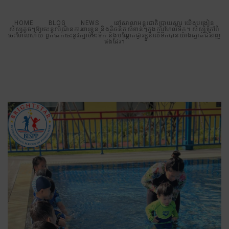
HOME
BLOG
NEWS
នៅសាលាអន្តរជាតិប្រាយស្តារ យើងបង្រៀន
សិស្សតូចៗឱ្យចេះនូវបំណិនការពារខ្លួន និងតិចនិកសំខាន់ៗក្នុងការហែលទឹក។ សិស្សក្រៅពី
ចេះហែលហើយ ពួកគេក៏ចេះនូវក្បាច់ទះទឹក និងបណ្តែតផ្ងារខ្លួនលើទឹកបានយ៉ាងស្ទាត់ជំនាញ
ផងដែរ។