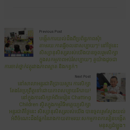
Previous Post
បង្កើតការយល់ដឹងពីប្រព័ន្ធភាពសុំា
តាមរយ:ការធ្វើចលនាសប្បាយៗ! នៅថ្ងៃនេះ
សិស្សានុសិស្សរបស់យើងបានចូលរួមសិក្សា
ក្នុងសកម្មភាពអប់រំសប្បាយៗ តួយ៉ាងដូចជា
ការចាត់ថ្នាក់វត្ថុរវាងភាពស្អាត និងកខ្វក់។
Next Post
នៅសាលាអន្តរជាតិប្រាយស្តារ ការសិក្សា
តែងតែប្រព្រឹត្តទៅដោយភាពសប្បាយរីករាយ!
នៅក្នុងការសិក្សាអំពីមេរៀន Chatting
Children ស្ថិតក្នុងកម្មវិធីមត្តេយ្យសិក្សា
អន្តរជាតិថ្ងៃនេះ សិស្សានុសិស្សរបស់យើង បានចូលរួមស្វែងយល់
អំពីចំណេះដឹងផ្នែកនៃរាងកាយតាមរយ:សកម្មភាពការរៀនបង្កើត
មនុស្សដំឡូង។