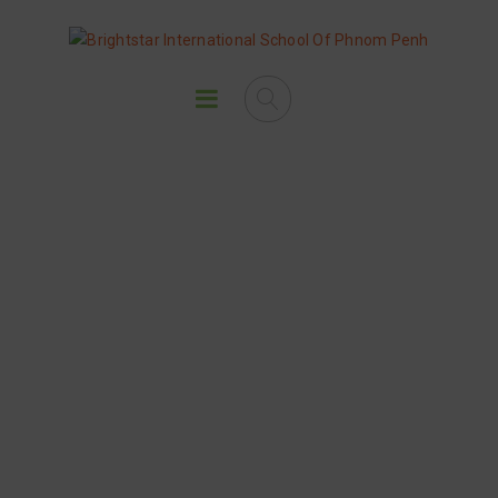
នៅសាលាអន្តរជាតិប្រាយស្តារ យើង
បង្រៀនសិស្សតូចៗឱ្យចេះនូវបំណិន
ការពារខ្លួន និងតិចនិកសំខាន់ៗក្នុង
ការហែលទឹក។ សិស្សក្រៅពីចេះហែល
ហើយ ពួកគេក៏ចេះនូវក្បាច់ទះទឹក និង
បណ្តែតផ្ងារខ្លួនលើទឹកបានយ៉ាងស្ទាត់
ជំនាញផងដែរ។