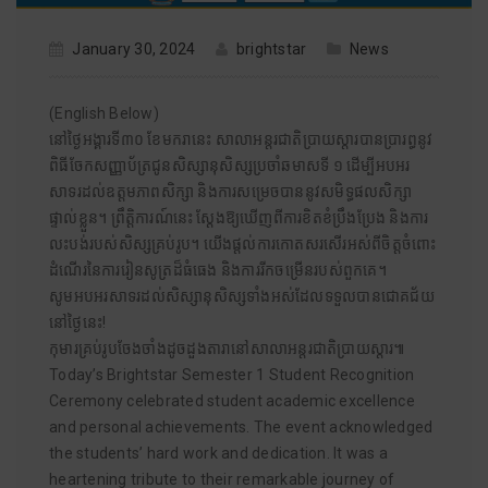
January 30, 2024
brightstar
News
(English Below)
នៅថ្ងៃអង្គារទី៣០ ខែមករានេះ សាលាអន្តរជាតិប្រាយស្តារបានប្រារព្ធនូវ
ពិធីចែកសញ្ញាប័ត្រជូនសិស្សានុសិស្សប្រចាំឆមាសទី ១ ដើម្បីអបអរ
សាទរដល់ឧត្តមភាពសិក្សា និងការសម្រេចបាននូវសមិទ្ធផលសិក្សា
ផ្ទាល់ខ្លួន។ ព្រឹត្តិការណ៍នេះ ស្តែងឱ្យឃើញពីការខិតខំប្រឹងប្រែង និងការ
លះបង់របស់សិស្សគ្រប់រូប។ យើងផ្តល់ការកោតសរសើរអស់ពីចិត្តចំពោះ
ដំណើរនៃការរៀនសូត្រដ៏ធំធេង និងការរីកចម្រើនរបស់ពួកគេ។
សូមអបអរសាទរដល់សិស្សានុសិស្សទាំងអស់ដែលទទួលបានជោគជ័យ
នៅថ្ងៃនេះ!
កុមារគ្រប់រូបចែងចាំងដូចដួងតារានៅសាលាអន្តរជាតិប្រាយស្តារ៕
Today’s Brightstar Semester 1 Student Recognition
Ceremony celebrated student academic excellence
and personal achievements. The event acknowledged
the students’ hard work and dedication. It was a
heartening tribute to their remarkable journey of