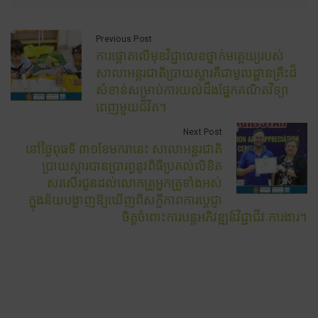
Previous Post
ការផ្តោតលើមុខវិជ្ជាលេខថ្នាក់មត្តេយ្យរបស់
សាលាអន្តរជាតិប្រាយស្តារគឺជាមូលដ្ឋានគ្រឹះដ៏
សំខាន់សម្រាប់ការយល់ដឹងផ្នែកគណិតវិទ្យា
ពេញមួយជីវិត។
Next Post
នៅថ្ងៃពុធទី ៣១ខែមករានេះ សាលាអន្តរជាតិ
ប្រាយស្តារបានប្រារព្ធនូវពិធីប្រគល់លិខិត
សរសើរជូនដល់លោកគ្រូអ្នកគ្រូទាំងអស់
ក្នុងន័យបង្ហាញឱ្យឃើញពីសក្ខីភាពការប្តេជ្ញា
ចិត្តចំពោះការបន្តអភិវឌ្ឍន៍វិជ្ជាជីវៈការងារ។