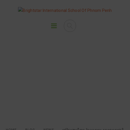
នៅថ្ងៃអង្គារទី៣០ ខែមករានេះ សាលា
អន្តរជាតិប្រាយស្តារបានប្រារព្ធនូវ
ពិធីចែកសញ្ញាប័ត្រជូនសិស្សានុសិស្ស
ប្រចាំឆមាសទី ១ ដើម្បីអបអរសាទរដល់
ឧត្តមភាពសិក្សា និងការសម្រេចបាននូវ
សមិទ្ធផលសិក្សាផ្ទាល់ខ្លួន។
HOME
BLOG
NEWS
នៅថ្ងៃអង្គារទី៣០ ខែមករានេះ សាលាអន្តរជាតិ