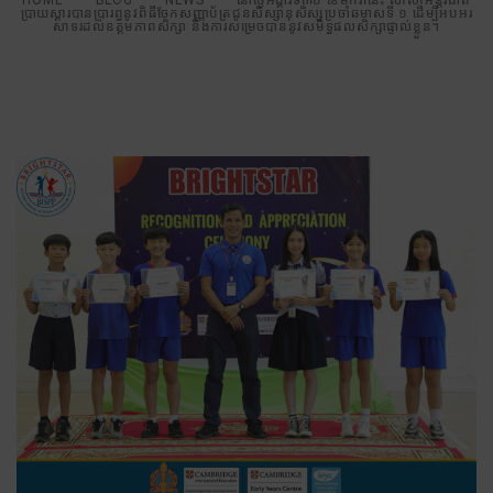
ប្រាយស្តារបានប្រារព្ធនូវពិធីចែកសញ្ញាប័ត្រជូនសិស្សានុសិស្សប្រចាំឆមាសទី ១ ដើម្បីអបអរ
សាទរដល់ឧត្តមភាពសិក្សា និងការសម្រេចបាននូវសមិទ្ធផលសិក្សាផ្ទាល់ខ្លួន។