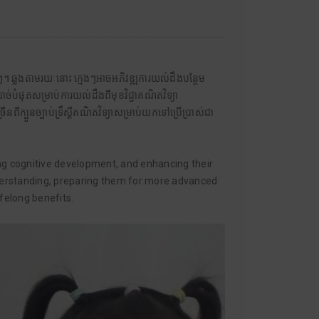
រៗ។ ឆ្លងតាមរយៈនោះ ក្មេងៗអាចអភិវឌ្ឍការយល់ដឹងបន្ថែម
ាច់បំផុតសម្រាប់ការយល់ដឹងពីមុខវិជ្ជាគណិតវិទ្យា
ពីក្បួនច្បាប់ទ្រឹស្តីគណិតវិទ្យាសម្រាប់យកទៅប្រើប្រាស់ជា
ing cognitive development, and enhancing their
nderstanding, preparing them for more advanced
ifelong benefits.