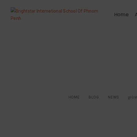
Home
គ្រប់លោកគ្រូ អ្នក
ប្រាយស្តាររបស់យ
HOME
BLOG
NEWS
គ្រប់