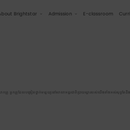
About Brightstar
Admission
E-classroom
Curr
គ្រូដែលបង្រៀនថ្នាក់មត្តេ
ើងទាំងអស់សុទ្ធតែដឹងពីសា
បង្រៀនលេខដល់កុមារៗ។
លោកគ្រូ អ្នកគ្រូដែលបង្រៀនថ្នាក់មត្តេយ្យនៅសាលាអន្តរជាតិប្រាយស្តាររបស់យើងទាំងអស់សុទ្ធត