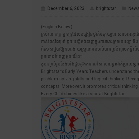
December 6, 2023
brightstar
New
(English Below)
គ្រប់លោកគ្រូ អ្នកគ្រូដែលបង្រៀនថ្នាក់មត្តេយ្យនៅសាលាអន្
កាន់តែស៊ីជម្រៅ ជួយបង្កើនជំនាញក្នុងការដោះស្រាយបញ្ហា និងមា
ពិសេសជួយឱ្យកុមារងាយស្រួលឆាប់ចាប់បាននូវចំណុចគន្លឹះពិបាកៗ
ប្រយោជន៍ពេញមួយជីវិត។
កុមារគ្រប់រូបចែងចាំងដូចដួងតារានៅសាលាអន្តរជាតិប្រាយស្តា
Brightstar’s Early Years Teachers understand th
problem-solving skills and logical thinking. Re
concepts. Moreover, it promotes critical thinking
Every Child shines like a star at Brightstar.