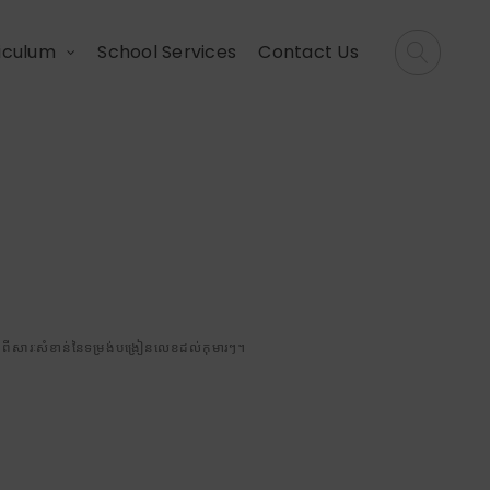
iculum
School Services
Contact Us
យ្យនៅសាលាអន្តរជាតិ
រៈសំខាន់នៃទម្រង់
ែដឹងពីសារៈសំខាន់នៃទម្រង់បង្រៀនលេខដល់កុមារៗ។