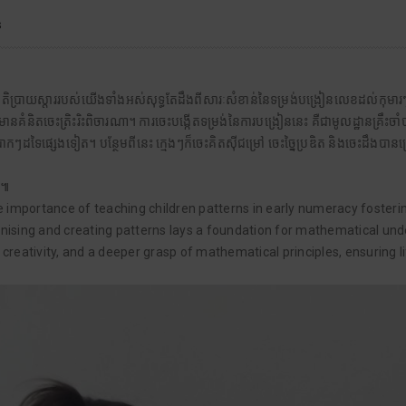
s
តរជាតិប្រាយស្តាររបស់យើងទាំងអស់សុទ្ធតែដឹងពីសារៈសំខាន់នៃទម្រង់បង្រៀនលេខដល់កុមា
នគំនិតចេះត្រិះរិះពិចារណា។ ការចេះបង្កើតទម្រង់នៃការបង្រៀននេះ គឺជាមូលដ្ឋានគ្រឹះចាំប
ដទៃផ្សេងទៀត។ បន្ថែមពីនេះ ក្មេងៗក៏ចេះគិតស៊ីជម្រៅ ចេះច្នៃប្រឌិត និងចេះដឹងបានច្រើន
រ៕
e importance of teaching children patterns in early numeracy foster
cognising and creating patterns lays a foundation for mathematical u
, creativity, and a deeper grasp of mathematical principles, ensuring l