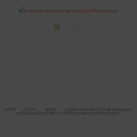
កុមារដែលមានអាយុចាប់ពី ២ ឆ្នាំអាច
ចូលរួមក្នុងកម្មវិធីមត្តេយ្យសិក្សា(Early
Years) របស់សាលាអន្តរជាតិប្រាយ
ស្តារ។
HOME
BLOG
NEWS
កុមារដែលមានអាយុចាប់ពី ២ ឆ្នាំអាចចូលរួមក្នុង
កម្មវិធីមត្តេយ្យសិក្សា(EARLY YEARS) របស់សាលាអន្តរជាតិប្រាយស្តារ។