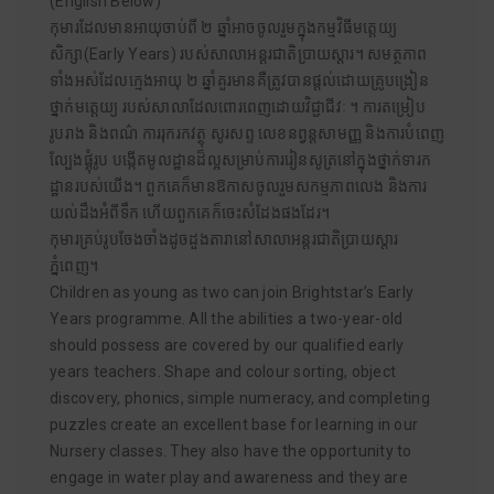
(English Below)
កុមារដែលមានអាយុចាប់ពី ២ ឆ្នាំអាចចូលរួមក្នុងកម្មវិធីមត្តេយ្យ
សិក្សា(Early Years) របស់សាលាអន្តរជាតិប្រាយស្តារ។ សមត្ថភាព
ទាំងអស់ដែលក្មេងអាយុ ២ ឆ្នាំគួរមានគឺត្រូវបានផ្តល់ដោយគ្រូបង្រៀន
ថ្នាក់មត្តេយ្យ របស់សាលាដែលពោរពេញដោយវិជ្ជាជីវៈ ។ ការតម្រៀប
រូបរាង និងពណ៌ ការរុករកវត្ថុ សូរសព្ទ លេខនព្វន្តសាមញ្ញ និងការបំពេញ
ល្បែងផ្គុំរូប បង្កើតមូលដ្ឋានដ៏ល្អសម្រាប់ការរៀនសូត្រនៅក្នុងថ្នាក់ទារក
ដ្ឋានរបស់យើង។ ពួកគេក៏មានឱកាសចូលរួមសកម្មភាពលេង និងការ
យល់ដឹងអំពីទឹក ហើយពួកគេក៏ចេះសំដែងផងដែរ។
កុមារគ្រប់រូបចែងចាំងដូចដួងតារានៅសាលាអន្តរជាតិប្រាយស្តារ
ភ្នំពេញ។
Children as young as two can join Brightstar’s Early
Years programme. All the abilities a two-year-old
should possess are covered by our qualified early
years teachers. Shape and colour sorting, object
discovery, phonics, simple numeracy, and completing
puzzles create an excellent base for learning in our
Nursery classes. They also have the opportunity to
engage in water play and awareness and they are