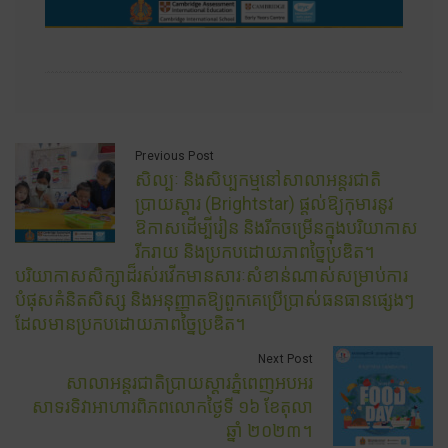
Previous Post
សិល្បៈ និងសិប្បកម្មនៅសាលាអន្តរជាតិ
ប្រាយស្តារ (Brightstar) ផ្តល់ឱ្យកុមារនូវ
ឱកាសដើម្បីរៀន និងរីកចម្រើនក្នុងបរិយាកាស
រីករាយ និងប្រកបដោយភាពច្នៃប្រឌិត។
បរិយាកាសសិក្សាដ៏រស់រវើកមានសារៈសំខាន់ណាស់សម្រាប់ការ
បំផុសគំនិតសិស្ស និងអនុញ្ញាតឱ្យពួកគេប្រើប្រាស់ធនធានផ្សេងៗ
ដែលមានប្រកបដោយភាពច្នៃប្រឌិត។
Next Post
សាលាអន្តរជាតិប្រាយស្តារភ្នំពេញអបអរ
សាទរទិវាអាហារពិភពលោកថ្ងៃទី ១៦ ខែតុលា
ឆ្នាំ ២០២៣។