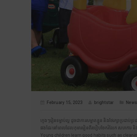
February 15, 2023
brightstar
News
ក្មេងៗរៀនទម្លាប់ល្អ ដូចជាការសម្អាតខ្លួន និងថែរក្សាប្រដ
ផងដែរ នៅពេលដែលកុមាររៀនពីរបៀបចែករំលែក សហការ និង
Young children learn good habits such as cleanin