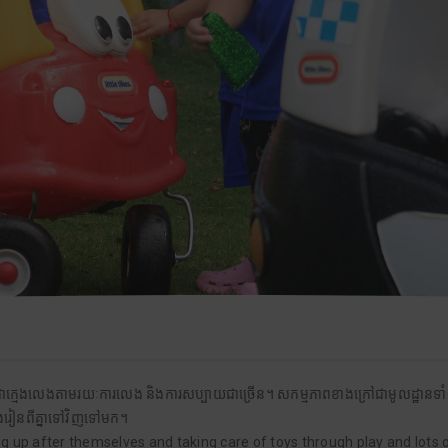
ាប់ប្រដាក្មេងលេងតាមរយៈការលេង និងការសប្បាយជាច្រើន។ សកម្មភាពខាងក្រៅជាមូលដ្ឋានទា
រៀនពីគ្នាទៅវិញទៅមក។
g up after themselves and taking care of toys through play and lots o