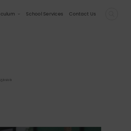
iculum
School Services
Contact Us
ថែរក្សាប្រដាប់ប្រដា
ាក្មេងលេង