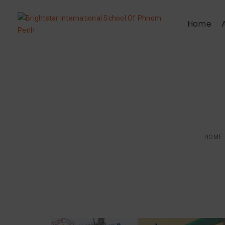
Home
ក្មេងៗរៀនទម្លាប់ល្
HOME