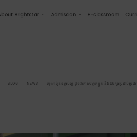
About Brightstar
Admission
E-classroom
Curr
អ ដូចជាការសម្អាតខ្លួន និង
ក្មេងលេង
BLOG
NEWS
ក្មេងៗរៀនទម្លាប់ល្អ ដូចជាការសម្អាតខ្លួន និងថែរក្សាប្រដាប់ប្រដ