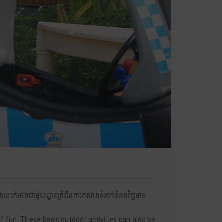
ំងនេះក៏អាចជាមូលដ្ឋានគ្រឹះនៃការកសាងទំនាក់ទំនងវិជ្ជមាន
f fun. These basic outdoor activities can also be